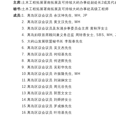
主席
:
土木工程拓展署
南拓展及可持续大屿办事处副处长2或其代
秘书
:
土木工程拓展署南拓展及可持续大屿办事处高级工程师
成员
:
1.
离岛区议会议员 余汉坤先生, MH, JP
2.
离岛区议会议员 黄文汉先生, MH
3.
离岛区议会议员及东涌乡事委员会主席 黄秋萍女士
4.
离岛妇联首席顾问兼义务总监 周转香女士, SBS, MH, 
5.
大屿山发展联盟秘书长 李殷泰先生
6.
离岛区议会议员 吴文杰先生
7.
离岛区议会议员 何绍基先生
8.
离岛区议会议员 何进辉先生
9.
离岛区议会议员 吴彩华先生
10.
离岛区议会议员 许振隆先生, MH
11.
离岛区议会议员 刘淑娴女士
12.
离岛区议会议员 周元谷先生
13.
离岛区议会议员 郭慧文女士
14.
离岛区议会议员 刘舜婷女士
15.
离岛区议会议员 罗成焕先生
16.
离岛区议会议员 叶培基先生