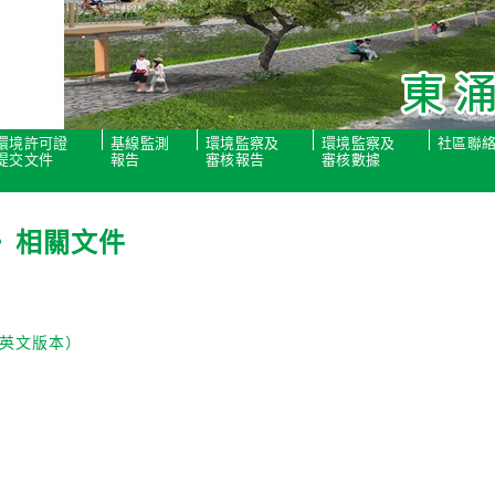
環境許可證
基線監測
環境監察及
環境監察及
社區聯
提交文件
報告
審核報告
審核數據
》相關文件
只有英文版本）